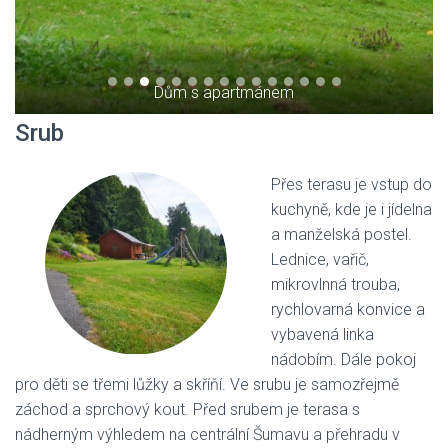
Dům s apartmánem
Srub
Přes terasu je vstup do
kuchyně, kde je i jídelna
a manželská postel.
Lednice, vařič,
mikrovlnná trouba,
rychlovarná konvice a
vybavená linka
nádobím. Dále pokoj
pro děti se třemi lůžky a skříňí. Ve srubu je samozřejmě
záchod a sprchový kout. Před srubem je terasa s
nádherným výhledem na centrální Šumavu a přehradu v