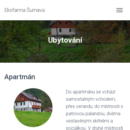
Ekofarma Šumava
P
Ř
E
P
N
Ubytování
O
U
T
N
A
V
Apartmán
I
G
A
Do apartmánu se vchází
C
I
samostatným vchodem,
přes verandu, do místnosti s
patrovou palandou, dvěma
vestavěnými skříněmi a
sociálkou. V druhé místnosti